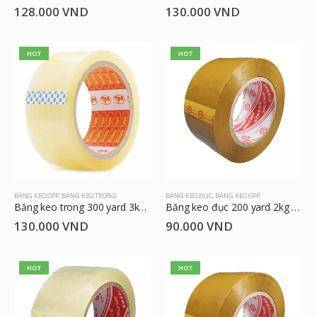
128.000
VND
130.000
VND
HOT
HOT
BĂNG KEO OPP
,
BĂNG KEO TRONG
BĂNG KEO ĐỤC
,
BĂNG KEO OPP
Băng keo trong 300 yard 3kg 4.8cm
Băng keo đục 200 yard 2kg 4.8cm
130.000
VND
90.000
VND
HOT
HOT