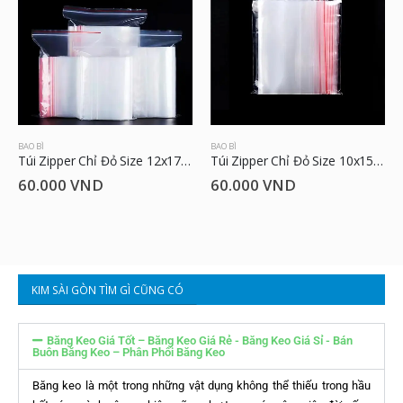
BAO BÌ
BAO BÌ
Túi Zipper Chỉ Đỏ Size 12x17cm
Túi Zipper Chỉ Đỏ Size 10x15cm
60.000
VND
60.000
VND
KIM SÀI GÒN TÌM GÌ CŨNG CÓ
Băng Keo Giá Tốt – Băng Keo Giá Rẻ - Băng Keo Giá Sỉ - Bán
Buôn Băng Keo – Phân Phối Băng Keo
Băng keo là một trong những vật dụng không thể thiếu trong hầu