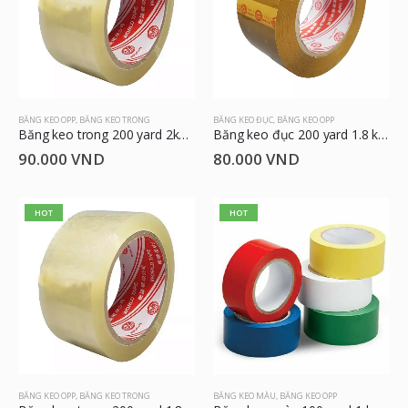
BĂNG KEO OPP
,
BĂNG KEO TRONG
BĂNG KEO ĐỤC
,
BĂNG KEO OPP
Băng keo trong 200 yard 2kg 4.8cm
Băng keo đục 200 yard 1.8 kg 4.8cm
90.000
VND
80.000
VND
HOT
HOT
BĂNG KEO OPP
,
BĂNG KEO TRONG
BĂNG KEO MÀU
,
BĂNG KEO OPP