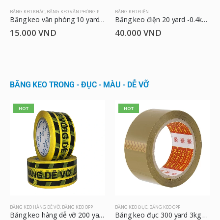
BĂNG KEO KHÁC
,
BĂNG KEO VĂN PHÒNG PHẨM
BĂNG KEO ĐIỆN
Băng keo văn phòng 10 yard -0.1kg-1.8cm
Băng keo điện 20 yard -0.4kg-1.8cm
15.000
VND
40.000
VND
BĂNG KEO TRONG - ĐỤC - MÀU - DỄ VỠ
HOT
HOT
BĂNG KEO HÀNG DỄ VỠ
,
BĂNG KEO OPP
BĂNG KEO ĐỤC
,
BĂNG KEO OPP
Băng keo hàng dễ vỡ 200 yard 2 kg 4.8cm
Băng keo đục 300 yard 3kg 4.8cm