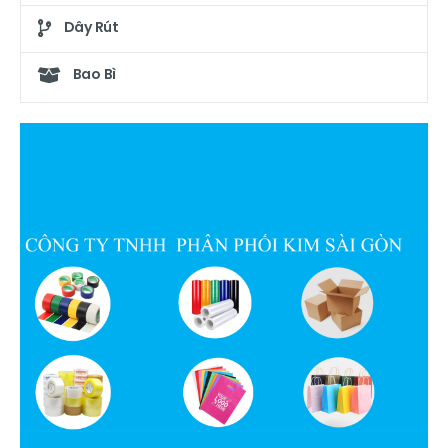
Dây Rút
Bao Bì