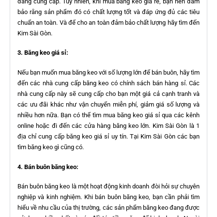
đang cung cấp. Tuy nhiên, khi mua băng keo giá rẻ, bạn nên đảm
bảo rằng sản phẩm đó có chất lượng tốt và đáp ứng đủ các tiêu
chuẩn an toàn. Và để cho an toàn đảm bảo chất lượng hãy tìm đến
Kim Sài Gòn.
3. Băng keo giá sỉ:
Nếu bạn muốn mua băng keo với số lượng lớn để bán buôn, hãy tìm
đến các nhà cung cấp băng keo có chính sách bán hàng sỉ. Các
nhà cung cấp này sẽ cung cấp cho bạn một giá cả cạnh tranh và
các ưu đãi khác như vận chuyển miễn phí, giảm giá số lượng và
nhiều hơn nữa. Bạn có thể tìm mua băng keo giá sỉ qua các kênh
online hoặc đi đến các cửa hàng băng keo lớn. Kim Sài Gòn là 1
địa chỉ cung cấp băng keo giá sỉ uy tín. Tại Kim Sài Gòn các bạn
tìm băng keo gì cũng có.
4. Bán buôn băng keo:
Bán buôn băng keo là một hoạt động kinh doanh đòi hỏi sự chuyên
nghiệp và kinh nghiệm. Khi bán buôn băng keo, bạn cần phải tìm
hiểu về nhu cầu của thị trường, các sản phẩm băng keo đang được