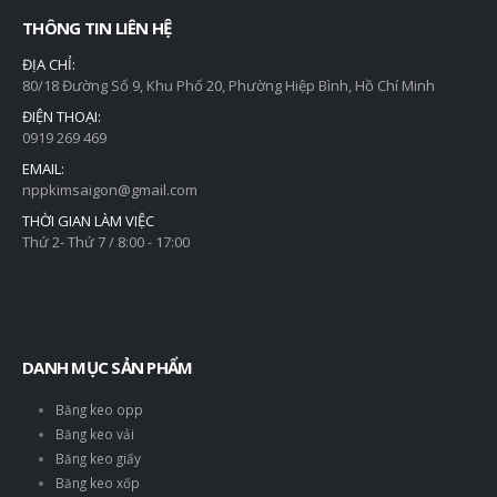
THÔNG TIN LIÊN HỆ
ĐỊA CHỈ:
80/18 Đường Số 9, Khu Phố 20, Phường Hiệp Bình, Hồ Chí Minh
ĐIỆN THOẠI:
0919 269 469
EMAIL:
nppkimsaigon@gmail.com
THỜI GIAN LÀM VIỆC
Thứ 2- Thứ 7 / 8:00 - 17:00
DANH MỤC SẢN PHẨM
Băng keo opp
Băng keo vải
Băng keo giấy
Băng keo xốp