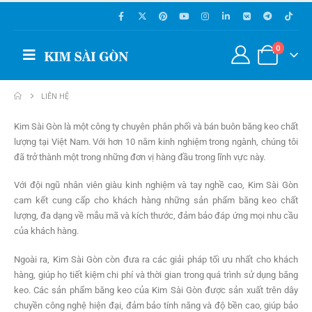
0
LIÊN HỆ
Kim Sài Gòn là một công ty chuyên phân phối và bán buôn băng keo chất
lượng tại Việt Nam. Với hơn 10 năm kinh nghiệm trong ngành, chúng tôi
đã trở thành một trong những đơn vị hàng đầu trong lĩnh vực này.
Với đội ngũ nhân viên giàu kinh nghiệm và tay nghề cao, Kim Sài Gòn
cam kết cung cấp cho khách hàng những sản phẩm băng keo chất
lượng, đa dạng về mẫu mã và kích thước, đảm bảo đáp ứng mọi nhu cầu
của khách hàng.
Ngoài ra, Kim Sài Gòn còn đưa ra các giải pháp tối ưu nhất cho khách
hàng, giúp họ tiết kiệm chi phí và thời gian trong quá trình sử dụng băng
keo. Các sản phẩm băng keo của Kim Sài Gòn được sản xuất trên dây
chuyền công nghệ hiện đại, đảm bảo tính năng và độ bền cao, giúp bảo