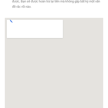
được, Bạn sẽ được hoàn trả lại tiền mà không gặp bất kỳ một vấn
đề rắc rối nào.