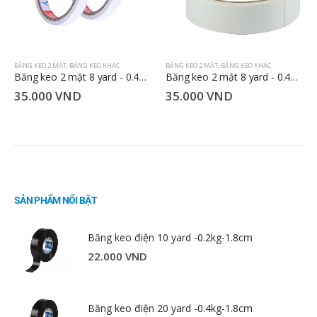
BĂNG KEO 2 MẶT
,
BĂNG KEO KHÁC
BĂNG KEO 2 MẶT
,
BĂNG KEO KHÁC
Băng keo 2 mặt 8 yard - 0.4kg - 2.4cm
Băng keo 2 mặt 8 yard - 0.4kg - 4.8cm
35.000
VND
35.000
VND
SẢN PHẨM NỔI BẬT
Băng keo điện 10 yard -0.2kg-1.8cm
22.000
VND
Băng keo điện 20 yard -0.4kg-1.8cm