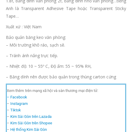
1.8f, băng dính văn phòng 2f, băng dính nhỏ văn phòng…tiếng
Anh là Transparent Adhesive Tape hoặc Transparent Sticky
Tape…
Xuất xứ : Việt Nam
Bảo quản băng keo văn phòng:
– Môi trường khô ráo, sạch sẽ.
– Tránh ánh nắng trực tiếp.
– Nhiệt độ: 10 ~ 55º C, Độ ẩm: 55 ~ 95% RH,
– Băng dính nên được bảo quản trong thùng carton cứng
Xem thêm trên mạng xã hội và sàn thương mại điện tử:
– Facebook
–
Instagram
–
Tiktok
–
Kim Sài Gòn trên Lazada
–
Kim Sài Gòn trên Shopee
–
Hệ thống Kim Sài Gòn