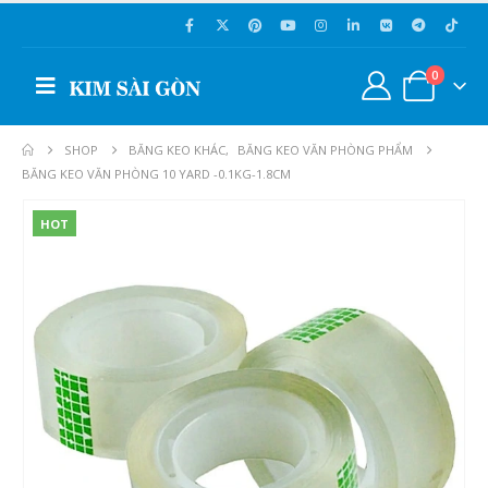
0
SHOP
BĂNG KEO KHÁC
,
BĂNG KEO VĂN PHÒNG PHẨM
BĂNG KEO VĂN PHÒNG 10 YARD -0.1KG-1.8CM
HOT