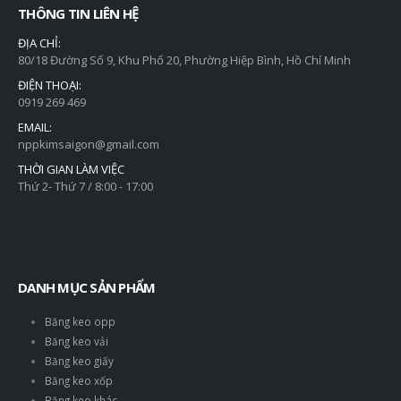
THÔNG TIN LIÊN HỆ
ĐỊA CHỈ:
80/18 Đường Số 9, Khu Phố 20, Phường Hiệp Bình, Hồ Chí Minh
ĐIỆN THOẠI:
0919 269 469
EMAIL:
nppkimsaigon@gmail.com
THỜI GIAN LÀM VIỆC
Thứ 2- Thứ 7 / 8:00 - 17:00
DANH MỤC SẢN PHẨM
Băng keo opp
Băng keo vải
Băng keo giấy
Băng keo xốp
Băng keo khác