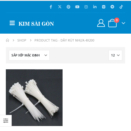
0
SHOP
PRODUCT TAG -
DÂY RÚT NHỰA 4X200