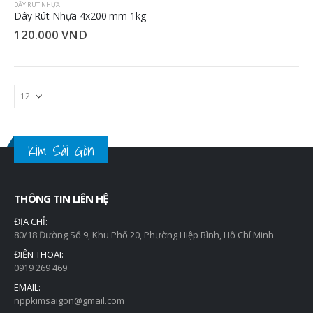
DÂY RÚT NHỰA
Băng keo 2 mặt 8 yard - 0.4kg - 2.4cm
Dây Rút Nhựa 4x200 mm 1kg
35.000
VND
120.000
VND
Băng keo 2 mặt 8 yard - 0.4kg - 4.8cm
35.000
VND
Kim Sài Gòn
Băng keo điện 10 yard -0.2kg-1.8cm
22.000
VND
THÔNG TIN LIÊN HỆ
ĐỊA CHỈ:
80/18 Đường Số 9, Khu Phố 20, Phường Hiệp Bình, Hồ Chí Minh
ĐIỆN THOẠI:
0919 269 469
EMAIL:
nppkimsaigon@gmail.com