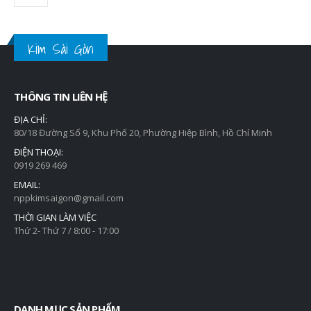
Kim Sài Gòn
THÔNG TIN LIÊN HỆ
ĐỊA CHỈ:
80/18 Đường Số 9, Khu Phố 20, Phường Hiệp Bình, Hồ Chí Minh
ĐIỆN THOẠI:
0919 269 469
EMAIL:
nppkimsaigon@gmail.com
THỜI GIAN LÀM VIỆC
Thứ 2- Thứ 7 / 8:00 - 17:00
DANH MỤC SẢN PHẨM