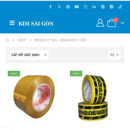
0
SHOP
PRODUCT TAG -
BĂNG KEO 1.2KG
HOT
HOT