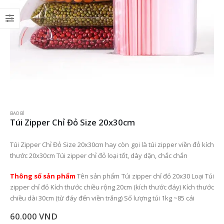
Băng keo 2 mặt 8 yard - 0.4kg - 2.4cm
35.000
VND
Băng keo 2 mặt 8 yard - 0.4kg - 4.8cm
35.000
VND
Băng keo điện 10 yard -0.2kg-1.8cm
BAO BÌ
22.000
VND
Túi Zipper Chỉ Đỏ Size 20x30cm
Túi Zipper Chỉ Đỏ Size 20x30cm hay còn gọi là túi zipper viền đỏ kích
thước 20x30cm Túi zipper chỉ đỏ loại tốt, dày dặn, chắc chắn
Thông số sản phẩm
Tên sản phẩm Túi zipper chỉ đỏ 20x30 Loại Túi
zipper chỉ đỏ Kích thước chiều rộng 20cm (kích thước đáy) Kích thước
chiều dài 30cm (từ đáy đến viền trắng) Số lượng túi 1kg ~85 cái
60.000
VND