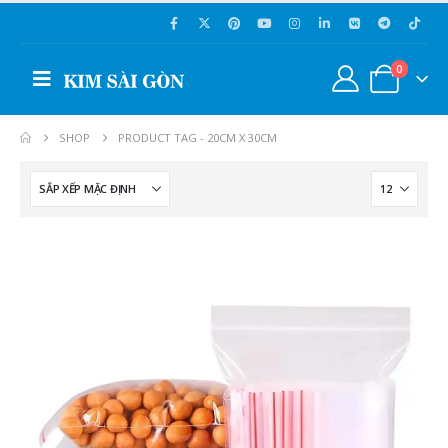
0
SHOP
PRODUCT TAG -
20CM X 30CM