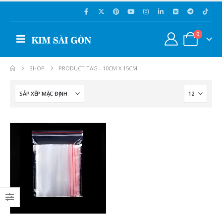
0
SHOP
PRODUCT TAG -
10CM X 15CM