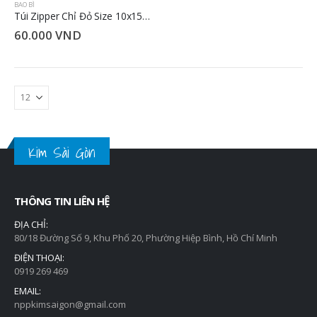
BAO BÌ
Băng keo 2 mặt 8 yard - 0.4kg - 2.4cm
Túi Zipper Chỉ Đỏ Size 10x15cm
35.000
VND
60.000
VND
Băng keo 2 mặt 8 yard - 0.4kg - 4.8cm
35.000
VND
Kim Sài Gòn
Băng keo điện 10 yard -0.2kg-1.8cm
22.000
VND
THÔNG TIN LIÊN HỆ
ĐỊA CHỈ:
80/18 Đường Số 9, Khu Phố 20, Phường Hiệp Bình, Hồ Chí Minh
ĐIỆN THOẠI:
0919 269 469
EMAIL:
nppkimsaigon@gmail.com