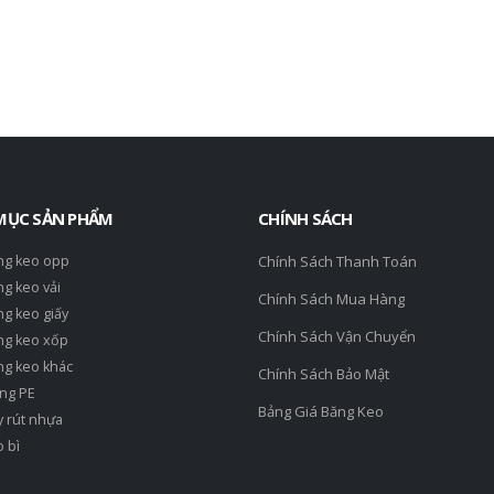
MỤC SẢN PHẨM
CHÍNH SÁCH
ng keo opp
Chính Sách Thanh Toán
g keo vải
Chính Sách Mua Hàng
g keo giấy
Chính Sách Vận Chuyển
ng keo xốp
ng keo khác
Chính Sách Bảo Mật
ng PE
Bảng Giá Băng Keo
 rút nhựa
 bì