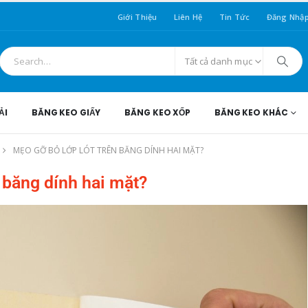
Giới Thiệu
Liên Hệ
Tin Tức
Đăng Nhậ
Tất cả danh mục
ẢI
BĂNG KEO GIẤY
BĂNG KEO XỐP
BĂNG KEO KHÁC
MẸO GỠ BỎ LỚP LÓT TRÊN BĂNG DÍNH HAI MẶT?
n băng dính hai mặt?