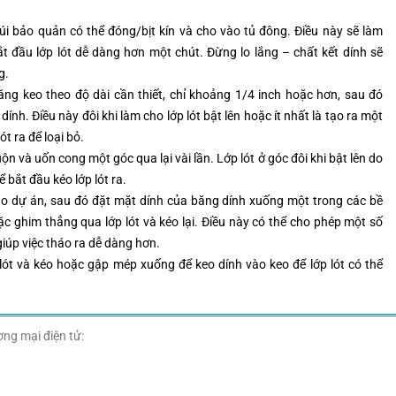
úi bảo quản có thể đóng/bịt kín và cho vào tủ đông. Điều này sẽ làm
ắt đầu lớp lót dễ dàng hơn một chút. Đừng lo lắng – chất kết dính sẽ
g.
ng keo theo độ dài cần thiết, chỉ khoảng 1/4 inch hoặc hơn, sau đó
ính. Điều này đôi khi làm cho lớp lót bật lên hoặc ít nhất là tạo ra một
ót ra để loại bỏ.
n và uốn cong một góc qua lại vài lần. Lớp lót ở góc đôi khi bật lên do
bắt đầu kéo lớp lót ra.
cho dự án, sau đó đặt mặt dính của băng dính xuống một trong các bề
 ghim thẳng qua lớp lót và kéo lại. Điều này có thể cho phép một số
 giúp việc tháo ra dễ dàng hơn.
ót và kéo hoặc gập mép xuống để keo dính vào keo để lớp lót có thể
ng mại điện tử: