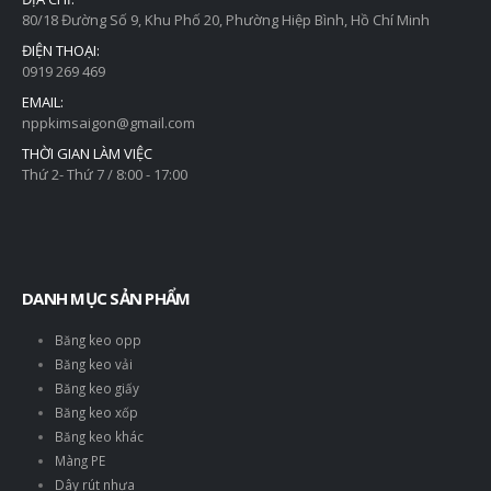
80/18 Đường Số 9, Khu Phố 20, Phường Hiệp Bình, Hồ Chí Minh
ĐIỆN THOẠI:
0919 269 469
EMAIL:
nppkimsaigon@gmail.com
THỜI GIAN LÀM VIỆC
Thứ 2- Thứ 7 / 8:00 - 17:00
DANH MỤC SẢN PHẨM
Băng keo opp
Băng keo vải
Băng keo giấy
Băng keo xốp
Băng keo khác
Màng PE
Dây rút nhựa