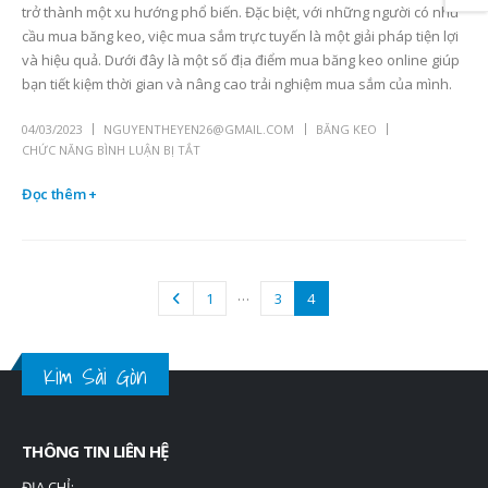
trở thành một xu hướng phổ biến. Đặc biệt, với những người có nhu
cầu mua băng keo, việc mua sắm trực tuyến là một giải pháp tiện lợi
và hiệu quả. Dưới đây là một số địa điểm mua băng keo online giúp
bạn tiết kiệm thời gian và nâng cao trải nghiệm mua sắm của mình.
04/03/2023
NGUYENTHEYEN26@GMAIL.COM
BĂNG KEO
CHỨC NĂNG BÌNH LUẬN BỊ TẮT
Đọc thêm +
…
1
3
4
Kim Sài Gòn
THÔNG TIN LIÊN HỆ
ĐỊA CHỈ: