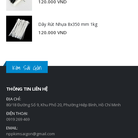
120.000
VND
Dây Rút Nhựa 8x350 mm 1kg
120.000
VND
Kim Sài Gòn
THÔNG TIN LIÊN HỆ
ĐỊA CHỈ:
80/18 Đường Số 9, Khu Phố 20, Phường Hiệp Bình, Hồ Chí Minh
ĐIỆN THOẠI:
0919 269 469
EMAIL:
nppkimsaigon@gmail.com