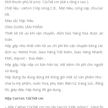
Kích thước phủ bì (cm): 12x7x8 cm (dài x rộng x cao ).
Chất liệu : carton 3 lớp sóng C,B , Mặt Nâu, cứng cáp, chịu lực
tốt.
Màu sắc hộp: Nâu.
ỨNG DỤNG SẢN PHẨM
Thiết kế tối ưu khi vận chuyển, đảm bảo hàng hóa được an
toàn.
Hộp gấp nhẹ nhất nên tối ưu chi phí khi vận chuyển bằng các
dịch vụ: Viettel Post, Giao Hàng Tiết Kiệm, Giao Hàng Nhanh,
EMS, Vnpost – Bưu Điện…
Hộp gấp, hộp nắp cơ bản tiện lợi, tiết kiệm chi phí cho người
sử dụng.
Hộp đựng đa dụng dùng để đóng gói một số sản phẩm như :
chai lọ mỹ phẩm, nước hoa, phụ kiện điện tử, trang sức, đồng
hồ, giày dép, hộp đựng đồ gia dụng…
Hộp Carton 12x7x8 cm
– Hộp Carton 12x7x8 cm cm cấu tạo từ 3 lớp (sóng C, sóng B)