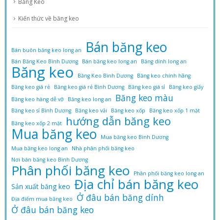
Băng Keo
Kiến thức về băng keo
Bán băng keo
Bán buôn băng keo long an
Bán Băng Keo Bình Dương
Bán băng keo long an
Băng dính long an
Băng keo
Băng Keo Bình Dương
Băng keo chính hãng
Băng keo giá rẻ
Băng keo giá rẻ Bình Dương
Băng keo giá sỉ
Băng keo giấy
Băng keo màu
Băng keo hàng dễ vỡ
Băng keo long an
Băng keo sỉ Bình Dương
Băng keo vải
Băng keo xốp
Băng keo xốp 1 mặt
hướng dẫn băng keo
Băng keo xốp 2 mặt
Mua băng keo
Mua băng keo Bình Dương
Mua băng keo long an
Nhà phân phối băng keo
Nơi bán băng keo Bình Dương
Phân phối băng keo
Phân phối băng keo long an
Địa chỉ bán băng keo
Sản xuất băng keo
Ở đâu bán băng dính
Địa điểm mua băng keo
Ở đâu bán băng keo