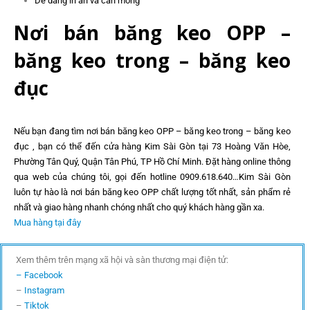
Dễ dàng in ấn và cán mỏng
Nơi bán băng keo OPP –
băng keo trong – băng keo
đục
Nếu bạn đang tìm nơi bán băng keo OPP – băng keo trong – băng keo
đục , bạn có thể đến cửa hàng Kim Sài Gòn tại 73 Hoàng Văn Hòe,
Phường Tân Quý, Quận Tân Phú, TP Hồ Chí Minh. Đặt hàng online thông
qua web của chúng tôi, gọi đến hotline 0909.618.640…Kim Sài Gòn
luôn tự hào là nơi bán băng keo OPP chất lượng tốt nhất, sản phẩm rẻ
nhất và giao hàng nhanh chóng nhất cho quý khách hàng gần xa.
Mua hàng tại đây
Xem thêm trên mạng xã hội và sàn thương mại điện tử:
– Facebook
–
Instagram
–
Tiktok