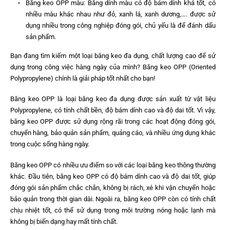
Băng keo OPP màu: Băng dính màu có độ bám dính khá tốt, có
nhiều màu khác nhau như đỏ, xanh lá, xanh dương,…. được sử
dụng nhiều trong công nghiệp đóng gói, chủ yếu là để đánh dấu
sản phẩm.
Bạn đang tìm kiếm một loại băng keo đa dụng, chất lượng cao để sử
dụng trong công việc hàng ngày của mình? Băng keo OPP (Oriented
Polypropylene) chính là giải pháp tốt nhất cho bạn!
Băng keo OPP là loại băng keo đa dụng được sản xuất từ vật liệu
Polypropylene, có tính chất bền, độ bám dính cao và độ dai tốt. Vì vậy,
băng keo OPP được sử dụng rộng rãi trong các hoạt động đóng gói,
chuyển hàng, bảo quản sản phẩm, quảng cáo, và nhiều ứng dụng khác
trong cuộc sống hàng ngày.
Băng keo OPP có nhiều ưu điểm so với các loại băng keo thông thường
khác. Đầu tiên, băng keo OPP có độ bám dính cao và độ dai tốt, giúp
đóng gói sản phẩm chắc chắn, không bị rách, xé khi vận chuyển hoặc
bảo quản trong thời gian dài. Ngoài ra, băng keo OPP còn có tính chất
chịu nhiệt tốt, có thể sử dụng trong môi trường nóng hoặc lạnh mà
không bị biến dạng hay mất tính chất.