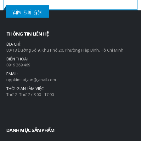
Kim Sài Gòn
THÔNG TIN LIÊN HỆ
ĐỊA CHỈ:
80/18 Đường Số 9, Khu Phố 20, Phường Hiệp Bình, Hồ Chí Minh
ĐIỆN THOẠI:
0919 269 469
EMAIL:
nppkimsaigon@gmail.com
THỜI GIAN LÀM VIỆC
Thứ 2- Thứ 7 / 8:00 - 17:00
DANH MỤC SẢN PHẨM