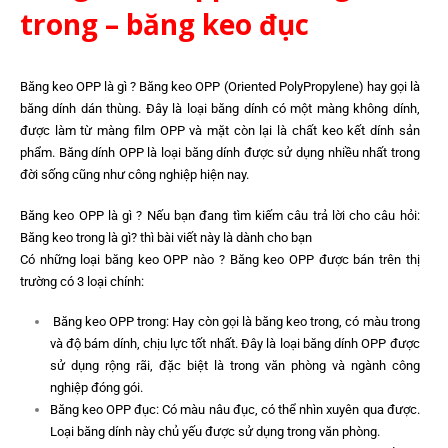
trong – băng keo đục
Băng keo OPP là gì ?
Băng keo OPP (Oriented PolyPropylene) hay gọi là
băng dính dán thùng. Đây là loại băng dính có một màng không dính,
được làm từ màng film OPP và mặt còn lại là chất keo kết dính sản
phẩm. Băng dính OPP là loại băng dính được sử dụng nhiều nhất trong
đời sống cũng như công nghiệp hiện nay.
Băng keo OPP là gì ?
Nếu bạn đang tìm kiếm câu trả lời cho câu hỏi:
Băng keo trong là gì? thì bài viết này là dành cho bạn
Có những loại băng keo OPP nào ?
Băng keo OPP được bán trên thị
trường có 3 loại chính:
Băng keo OPP trong: Hay còn gọi là băng keo trong, có màu trong
và độ bám dính, chịu lực tốt nhất. Đây là loại băng dính OPP được
sử dụng rộng rãi, đặc biệt là trong văn phòng và ngành công
nghiệp đóng gói.
Băng keo OPP đục: Có màu nâu đục, có thể nhìn xuyên qua được.
Loại băng dính này chủ yếu được sử dụng trong văn phòng.