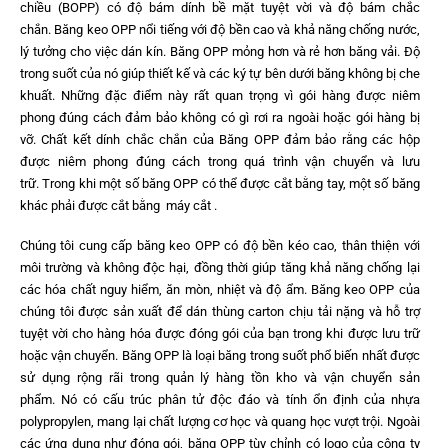
chiều (BOPP) có độ bám dính bề mặt tuyệt vời và độ bám chắc
chắn. Băng keo OPP nổi tiếng với độ bền cao và khả năng chống nước,
lý tưởng cho việc dán kín. Băng OPP mỏng hơn và rẻ hơn băng vải. Độ
trong suốt của nó giúp thiết kế và các ký tự bên dưới băng không bị che
khuất. Những đặc điểm này rất quan trọng vì gói hàng được niêm
phong đúng cách đảm bảo không có gì rơi ra ngoài hoặc gói hàng bị
vỡ. Chất kết dính chắc chắn của Băng OPP đảm bảo rằng các hộp
được niêm phong đúng cách trong quá trình vận chuyển và lưu
trữ. Trong khi một số băng OPP có thể được cắt bằng tay, một số băng
khác phải được cắt bằng máy cắt .
Chúng tôi cung cấp băng keo OPP có độ bền kéo cao, thân thiện với
môi trường và không độc hại, đồng thời giúp tăng khả năng chống lại
các hóa chất nguy hiểm, ăn mòn, nhiệt và độ ẩm. Băng keo OPP của
chúng tôi được sản xuất để dán thùng carton chịu tải nặng và hỗ trợ
tuyệt vời cho hàng hóa được đóng gói của bạn trong khi được lưu trữ
hoặc vận chuyển. Băng OPP là loại băng trong suốt phổ biến nhất được
sử dụng rộng rãi trong quản lý hàng tồn kho và vận chuyển sản
phẩm. Nó có cấu trúc phân tử độc đáo và tính ổn định của nhựa
polypropylen, mang lại chất lượng cơ học và quang học vượt trội. Ngoài
các ứng dụng như đóng gói, băng OPP tùy chỉnh có logo của công ty